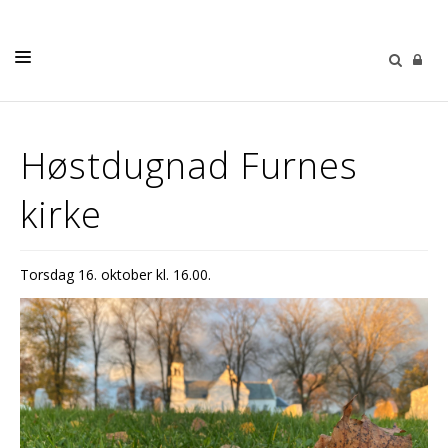
DÅP
Høstdugnad Furnes
KONFIRMASJON
kirke
BRYLLUP
GRAVFERD
Torsdag 16. oktober kl. 16.00.
BARN OG UNGE
DIAKONI
KALENDER
MENIGHETSBLAD
FURNES