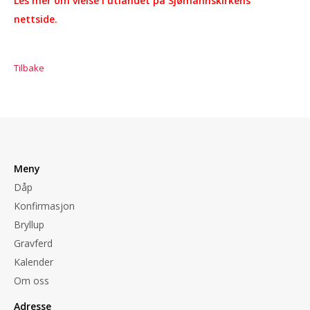
Les mer om vielse i utlandet på Sjømannskirkens
nettside
.
Tilbake
Meny
Dåp
Konfirmasjon
Bryllup
Gravferd
Kalender
Om oss
Adresse