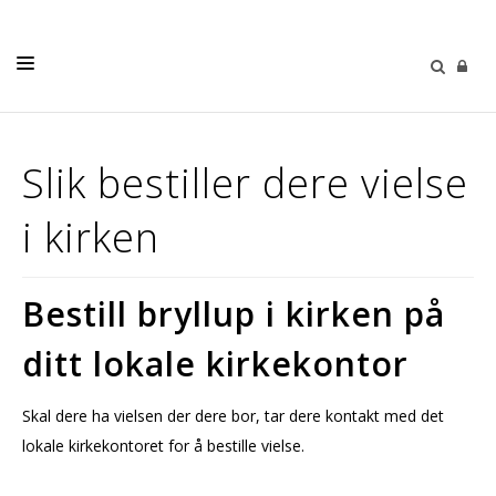
DÅP
Slik bestiller dere vielse
KONFIRMASJON
i kirken
BRYLLUP
GRAVFERD
Bestill bryllup i kirken på
BARN OG UNGE
ditt lokale kirkekontor
DIAKONI
KALENDER
Skal dere ha vielsen der dere bor, tar dere kontakt med det
MENIGHETSBLAD
lokale kirkekontoret for å bestille vielse.
FURNES